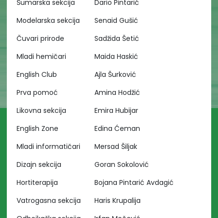
Šumarska sekcija
Dario Pintarić
Modelarska sekcija
Senaid Gušić
Čuvari prirode
Sadžida Šetić
Mladi hemičari
Maida Haskić
English Club
Ajla Šurković
Prva pomoć
Amina Hodžić
Likovna sekcija
Emira Hubijar
English Zone
Edina Ćeman
Mladi informatičari
Mersad Šiljak
Dizajn sekcija
Goran Sokolović
Hortiterapija
Bojana Pintarić Avdagić
Vatrogasna sekcija
Haris Krupalija