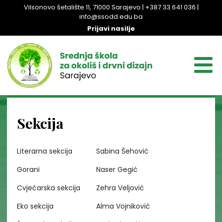
Vilsonovo šetalište 11, 71000 Sarajevo | +387 33 641 036 |
info@ssodd.edu.ba
Prijavi nasilje
Sekcija
Literarna sekcija
Sabina Šehović
Gorani
Naser Gegić
Cvjećarska sekcija
Zehra Veljović
Eko sekcija
Alma Vojniković