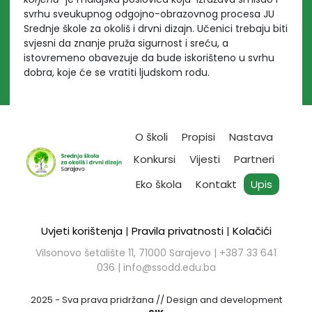
svrhu sveukupnog odgojno-obrazovnog procesa JU
Srednje škole za okoliš i drvni dizajn. Učenici trebaju biti
svjesni da znanje pruža sigurnost i sreću, a
istovremeno obavezuje da bude iskorišteno u svrhu
dobra, koje će se vratiti ljudskom rodu.
O školi
Propisi
Nastava
Konkursi
Vijesti
Partneri
Eko škola
Kontakt
Upis
Uvjeti korištenja
|
Pravila privatnosti
|
Kolačići
Vilsonovo šetalište 11, 71000 Sarajevo | ​+387 33 641
036 |
info@ssodd.edu.ba
2025 - Sva prava pridržana // Design and development