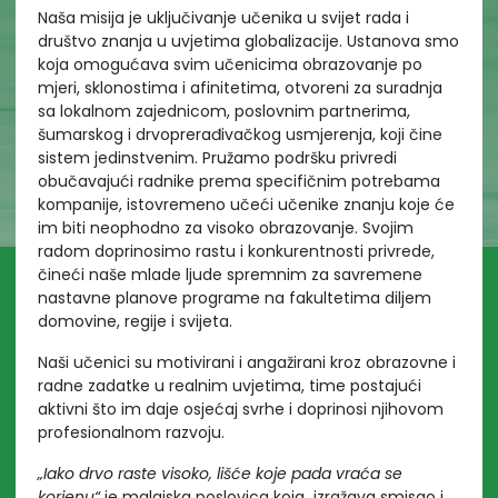
Naša misija je uključivanje učenika u svijet rada i
društvo znanja u uvjetima globalizacije. Ustanova smo
koja omogućava svim učenicima obrazovanje po
mjeri, sklonostima i afinitetima, otvoreni za suradnja
sa lokalnom zajednicom, poslovnim partnerima,
šumarskog i drvoprerađivačkog usmjerenja, koji čine
sistem jedinstvenim. Pružamo podršku privredi
obučavajući radnike prema specifičnim potrebama
kompanije, istovremeno učeći učenike znanju koje će
im biti neophodno za visoko obrazovanje. Svojim
radom doprinosimo rastu i konkurentnosti privrede,
čineći naše mlade ljude spremnim za savremene
nastavne planove programe na fakultetima diljem
domovine, regije i svijeta.
Naši učenici su motivirani i angažirani kroz obrazovne i
radne zadatke u realnim uvjetima, time postajući
aktivni što im daje osjećaj svrhe i doprinosi njihovom
profesionalnom razvoju.
„Iako drvo raste visoko, lišće koje pada vraća se
korjenu“
je malajska poslovica koja izražava smisao i