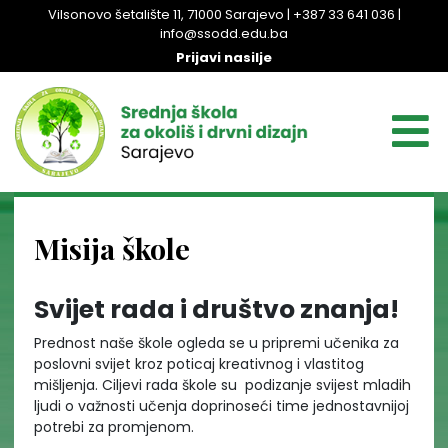
Vilsonovo šetalište 11, 71000 Sarajevo | +387 33 641 036 |
info@ssodd.edu.ba
Prijavi nasilje
Misija škole
Svijet rada i društvo znanja!
Prednost naše škole ogleda se u pripremi učenika za
poslovni svijet kroz poticaj kreativnog i vlastitog
mišljenja. Ciljevi rada škole su podizanje svijest mladih
ljudi o važnosti učenja doprinoseći time jednostavnijoj
potrebi za promjenom.