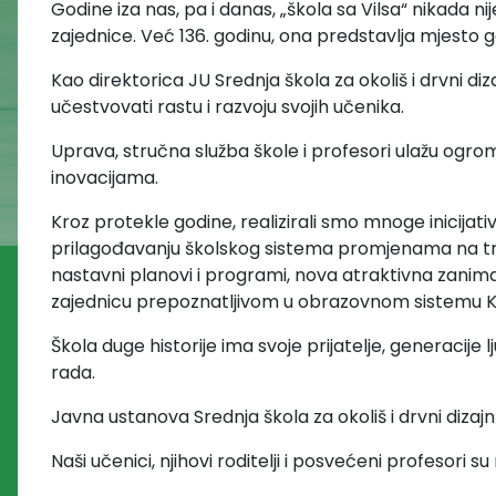
Godine iza nas, pa i danas, „škola sa Vilsa“ nikada
zajednice. Već 136. godinu, ona predstavlja mjesto gd
Kao direktorica JU Srednja škola za okoliš i drvni di
učestvovati rastu i razvoju svojih učenika.
Uprava, stručna služba škole i profesori ulažu ogro
inovacijama.
Kroz protekle godine, realizirali smo mnoge inicijat
prilagođavanju školskog sistema promjenama na tržišt
nastavni planovi i programi, nova atraktivna zanim
zajednicu prepoznatljivom u obrazovnom sistemu K
Škola duge historije ima svoje prijatelje, generacije 
rada.
Javna ustanova Srednja škola za okoliš i drvni dizajn
Naši učenici, njihovi roditelji i posvećeni profesori s