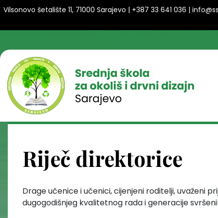
Vilsonovo šetalište 11, 71000 Sarajevo | +387 33 641 036 | info@
Riječ direktorice
Drage učenice i učenici, cijenjeni roditelji, uvaženi p
dugogodišnjeg kvalitetnog rada i generacije svršen