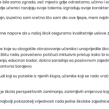
 nije bila samo zgrada, već mjesto gdje odrastamo, učimo 
je učenici razvijaju svoje talente, izgrađuju svoje karakter
zajn, izuzetno sam sretna što sam dio ove lijepe, meni najd
mne napore da u našoj školi osiguramo kvalitetnije uslove
ive koje su obogatile obrazovanje učenika i unaprijedile š
u rada, posvećeno potičući inkluzivni pristup kako bi svi 
anja, educiran kadar, dobra saradnja sa poslovnom zajedni
antona Sarajevo.
ljudi koji su potekle iz njenih klupa, učenike koji se rado v
 je škola perspektivnih zanimanja, zanimljivih smjerova koje
u najbolji pokazatelj vrijednosti rada jedne školske zajednice