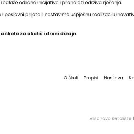
predlaže odlične inicijative i pronalazi održiva rješenja.
e i poslovni prijatelji nastavimo uspješnu realizaciju inovati
a škola za okoliš i drvni dizajn
O školi
Propisi
Nastava
Ko
Vilsonovo šetalište 1