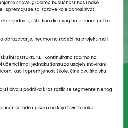
i sanjamo snove, gradimo budućnost nas i naše
e i spremaju se za izazove koje donosi život.
raže zajednice, i što kao dio ovog tima imam priliku
 za obrazovanje, neumorno radeći na projektima i
kolsku infrastrukturu. Kontinuirano radimo na
učenici imali jednaku šansu za uspjeh. Inovirani
com, kao i opremljenost škole, čine ovu školsku
raćaju i bivaju podrška kroz različite segmente njenog
 učenici rado upisuju i na koje tržište čeka.
.