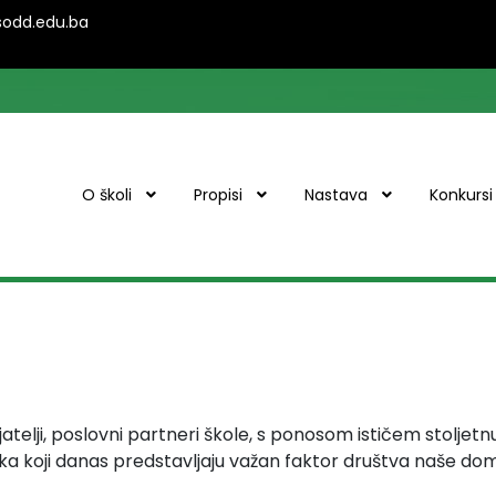
ssodd.edu.ba
O školi
Propisi
Nastava
Konkursi
rijatelji, poslovni partneri škole, s ponosom ističem stoljetnu
ika koji danas predstavljaju važan faktor društva naše do