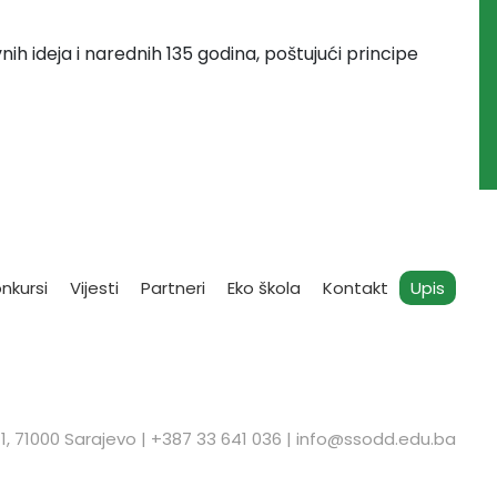
vnih ideja i narednih 135 godina, poštujući principe
nkursi
Vijesti
Partneri
Eko škola
Kontakt
Upis
1, 71000 Sarajevo | ​+387 33 641 036 |
info@ssodd.edu.ba