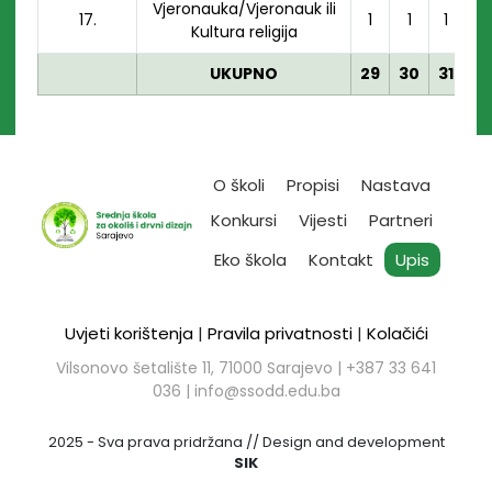
Vjeronauka/Vjeronauk ili
17.
1
1
1
Kultura religija
UKUPNO
29
30
31
O školi
Propisi
Nastava
Konkursi
Vijesti
Partneri
Eko škola
Kontakt
Upis
Uvjeti korištenja
|
Pravila privatnosti
|
Kolačići
Vilsonovo šetalište 11, 71000 Sarajevo | ​+387 33 641
036 |
info@ssodd.edu.ba
2025 - Sva prava pridržana // Design and development
SIK