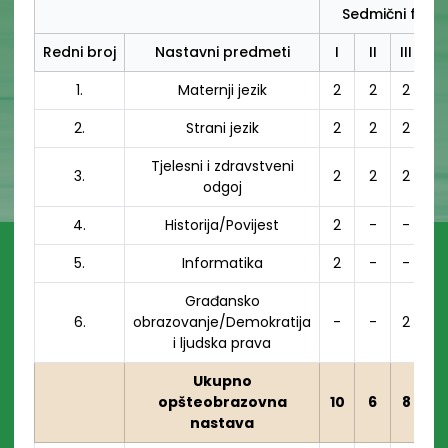
Sedmični fond 
Redni broj
Nastavni predmeti
I
II
III
U
1.
Maternji jezik
2
2
2
2.
Strani jezik
2
2
2
Tjelesni i zdravstveni
3.
2
2
2
odgoj
4.
Historija/Povijest
2
-
-
5.
Informatika
2
-
-
Građansko
6.
obrazovanje/Demokratija
-
-
2
i ljudska prava
Ukupno
opšteobrazovna
10
6
8
nastava