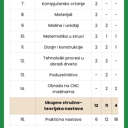
7.
Kompjutersko crtanje
2
-
-
8.
Materijali
2
-
-
9.
Mašine i uređaji
2
2
-
10.
Matematika u struci
2
1
1
11.
Dizajn i konstrukcije
2
2
1
Tehnološki procesi u
12.
2
2
-
obradi drveta
13.
Poduzetništvo
-
2
-
Obrada na CNC
14.
-
2
2
mašinama
Ukupno stručno-
12
11
4
teorijska nastava
16.
Praktična nastava
6
12
18