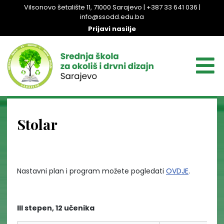
Vilsonovo šetalište 11, 71000 Sarajevo | +387 33 641 036 |
info@ssodd.edu.ba
Prijavi nasilje
Stolar
Nastavni plan i program možete pogledati
OVDJE
.
III stepen, 12 učenika