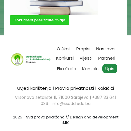
Dokument preuzmite ovdje
O školi
Propisi
Nastava
Konkursi
Vijesti
Partneri
Eko škola
Kontakt
Upis
Uvjeti korištenja
|
Pravila privatnosti
|
Kolačići
Vilsonovo šetalište 11, 71000 Sarajevo | ​+387 33 641
036 |
info@ssodd.edu.ba
2025 - Sva prava pridržana // Design and development
SIK