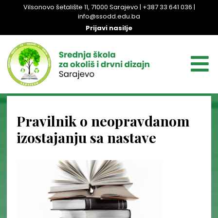
Vilsonovo šetalište 11, 71000 Sarajevo | +387 33 641 036 |
info@ssodd.edu.ba
Prijavi nasilje
Pravilnik o neopravdanom
izostajanju sa nastave