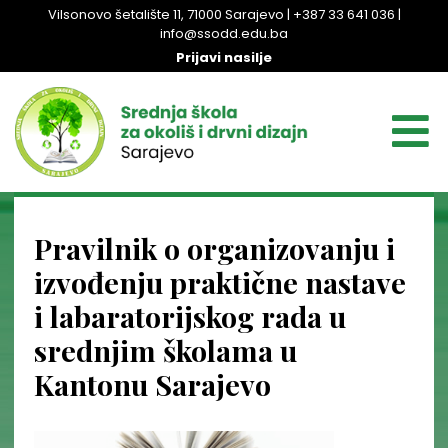
Vilsonovo šetalište 11, 71000 Sarajevo | +387 33 641 036 |
info@ssodd.edu.ba
Prijavi nasilje
Pravilnik o organizovanju i
izvođenju praktične nastave
i labaratorijskog rada u
srednjim školama u
Kantonu Sarajevo