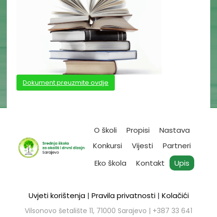
Dokument preuzmite ovdje
O školi
Propisi
Nastava
Konkursi
Vijesti
Partneri
Eko škola
Kontakt
Upis
Uvjeti korištenja
|
Pravila privatnosti
|
Kolačići
Vilsonovo šetalište 11, 71000 Sarajevo | ​+387 33 641