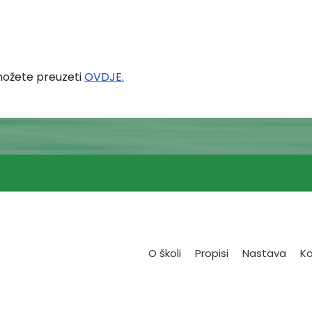
 možete preuzeti
OVDJE.
O školi
Propisi
Nastava
Ko