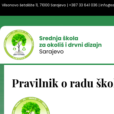
Vilsonovo šetalište 11, 71000 Sarajevo | +387 33 641 036 | info@
Pravilnik o radu ško