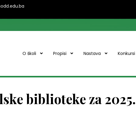
ssodd.edu.ba
O školi
Propisi
Nastava
Konkursi
lske biblioteke za 2025