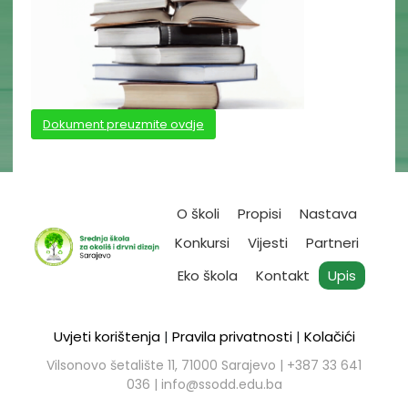
Dokument preuzmite ovdje
O školi
Propisi
Nastava
Konkursi
Vijesti
Partneri
Eko škola
Kontakt
Upis
Uvjeti korištenja
|
Pravila privatnosti
|
Kolačići
Vilsonovo šetalište 11, 71000 Sarajevo | ​+387 33 641
036 |
info@ssodd.edu.ba