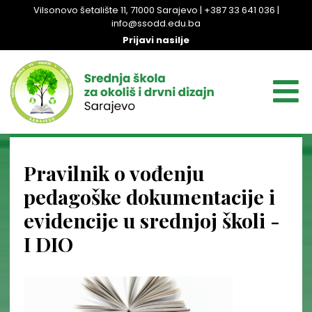
Vilsonovo šetalište 11, 71000 Sarajevo | +387 33 641 036 |
info@ssodd.edu.ba
Prijavi nasilje
Pravilnik o vođenju
pedagoške dokumentacije i
evidencije u srednjoj školi -
I DIO