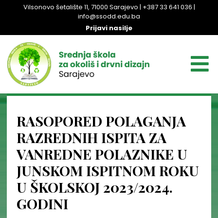
Vilsonovo šetalište 11, 71000 Sarajevo | +387 33 641 036 |
info@ssodd.edu.ba
Prijavi nasilje
RASOPORED POLAGANJA
RAZREDNIH ISPITA ZA
VANREDNE POLAZNIKE U
JUNSKOM ISPITNOM ROKU
U ŠKOLSKOJ 2023/2024.
GODINI