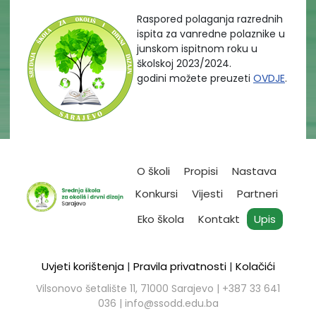
Raspored polaganja razrednih
ispita za vanredne polaznike u
junskom ispitnom roku u
školskoj 2023/2024.
godini možete preuzeti
OVDJE
.
O školi
Propisi
Nastava
Konkursi
Vijesti
Partneri
Eko škola
Kontakt
Upis
Uvjeti korištenja
|
Pravila privatnosti
|
Kolačići
Vilsonovo šetalište 11, 71000 Sarajevo | ​+387 33 641
036 |
info@ssodd.edu.ba