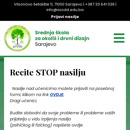
Vilsonovo šetalište 11, 71000 Sarajevo | +387 33 641 036 |
info@ssodd.edu.ba
Prijavi nasilje
Recite STOP nasilju
Nasilje nad učenicima možete prijaviti na posebnoj
formi, klikom na link
OVDJE
.
Dragi učenici,
Budite slobodni da svoje probleme ili probleme vaših
prijatelja u vidu trpljenja nasilja
(psihičkog ili fizičkog) napišete ovdje.