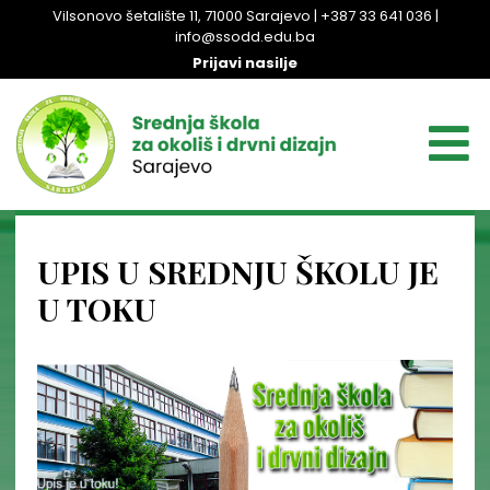
Vilsonovo šetalište 11, 71000 Sarajevo | +387 33 641 036 |
info@ssodd.edu.ba
Prijavi nasilje
UPIS U SREDNJU ŠKOLU JE
U TOKU